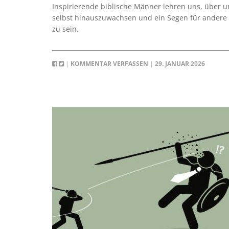
Inspirierende biblische Männer lehren uns, über u
selbst hinauszuwachsen und ein Segen für andere
zu sein.
|
KOMMENTAR VERFASSEN
|
29. JANUAR 2026