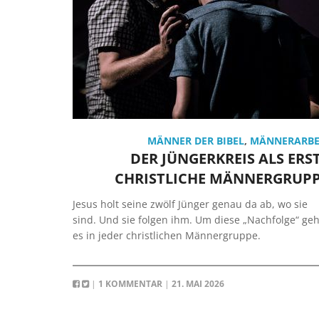
MÄNNER DER BIBEL
,
MÄNNERARBE
DER JÜNGERKREIS ALS ERS
CHRISTLICHE MÄNNERGRUP
Jesus holt seine zwölf Jünger genau da ab, wo sie
sind. Und sie folgen ihm. Um diese „Nachfolge“ geh
es in jeder christlichen Männergruppe.
|
1 KOMMENTAR
|
21. MAI 2026