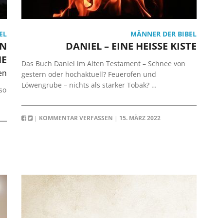
EL
MÄNNER DER BIBEL
EN
DANIEL – EINE HEISSE KISTE
HE
Das Buch Daniel im Alten Testament – Schnee von
en
gestern oder hochaktuell? Feuerofen und
Löwengrube – nichts als starker Tobak? …
so
|
KOMMENTAR VERFASSEN
|
15. MÄRZ 2022