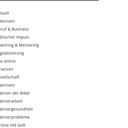
tuell
leinsein
eruf & Business
blischer Impuls
oaching & Mentoring
gitalisierung
a online
inanzen
sellschaft
annsein
änner der Bibel
ännerarbeit
ännergesundheit
ännerprobleme
line mit Gott