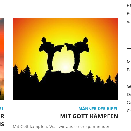
Pa
Po
V
M
B
T
G
Di
Ge
EL
MÄNNER DER BIBEL
C
ER
MIT GOTT KÄMPFEN
NS
Mit Gott kämpfen: Was wir aus einer spannenden