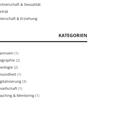
rtnerschaft & Sexualität
rträt
aterschaft & Erziehung
KATEGORIEN
annsein
(1)
iographie
(2)
heologie
(2)
esundheit
(1)
gitalisierung
(3)
sellschaft
(1)
oaching & Mentoring
(1)