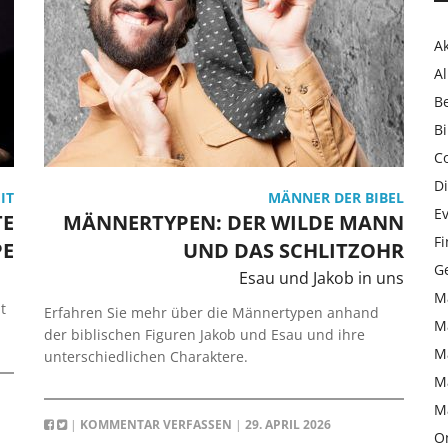
Ak
Al
B
Bi
C
Di
IT
MÄNNER DER BIBEL
Ev
TE
MÄNNERTYPEN: DER WILDE MANN
F
PE
UND DAS SCHLITZOHR
Ge
Esau und Jakob in uns
M
t
Erfahren Sie mehr über die Männertypen anhand
M
der biblischen Figuren Jakob und Esau und ihre
M
unterschiedlichen Charaktere.
M
M
|
KOMMENTAR VERFASSEN
|
29. APRIL 2026
On