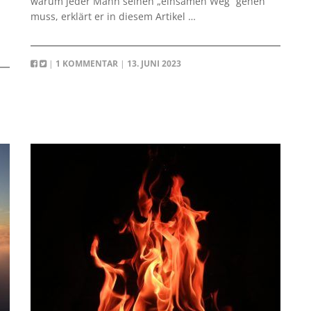
warum jeder Mann seinen „einsamen Weg“ gehen
muss, erklärt er in diesem Artikel …
|
1 KOMMENTAR
|
13. JUNI 2023