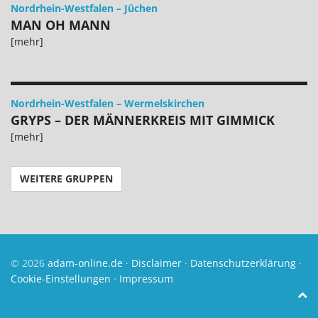
Nordrhein-Westfalen
–
Jüchen
MAN OH MANN
[mehr]
Nordrhein-Westfalen
–
Wermelskirchen
GRYPS – DER MÄNNERKREIS MIT GIMMICK
[mehr]
WEITERE GRUPPEN
© 2026
adam-online.de
·
Disclaimer
·
Datenschutzerklärung
·
Cookie-Einstellungen
·
Impressum