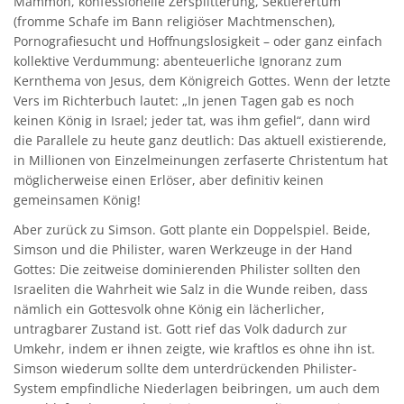
Mammon, konfessionelle Zersplitterung, Sektierertum
(fromme Schafe im Bann religiöser Machtmenschen),
Pornografiesucht und Hoffnungslosigkeit – oder ganz einfach
kollektive Verdummung: abenteuerliche Ignoranz zum
Kernthema von Jesus, dem Königreich Gottes. Wenn der letzte
Vers im Richterbuch lautet: „In jenen Tagen gab es noch
keinen König in Israel; jeder tat, was ihm gefiel“, dann wird
die Parallele zu heute ganz deutlich: Das aktuell existierende,
in Millionen von Einzelmeinungen zerfaserte Christentum hat
möglicherweise einen Erlöser, aber definitiv keinen
gemeinsamen König!
Aber zurück zu Simson. Gott plante ein Doppelspiel. Beide,
Simson und die Philister, waren Werkzeuge in der Hand
Gottes: Die zeitweise dominierenden Philister sollten den
Israeliten die Wahrheit wie Salz in die Wunde reiben, dass
nämlich ein Gottesvolk ohne König ein lächerlicher,
untragbarer Zustand ist. Gott rief das Volk dadurch zur
Umkehr, indem er ihnen zeigte, wie kraftlos es ohne ihn ist.
Simson wiederum sollte dem unterdrückenden Philister-
System empfindliche Niederlagen beibringen, um auch dem