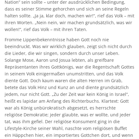
Nation“ sein sollte – unter der ausdrücklichen Bedingung,
dass es seiner Stimme gehorchen und sich an seine Regeln
halten sollte. „Ja ja, klar doch, machen wir!“, rief das Volk – mit
ihren Worten. „Nein nein, wir machen grundsätzlich, was wir
wollen!“, rief das Volk – mit ihren Taten.
Fromme Lippenbekenntnisse haben Gott noch nie
beeindruckt. Was wir wirklich glauben, zeigt sich nicht durch
die Lieder, die wir singen, sondern durch unser Leben.
Solange Mose, Aaron und Josua lebten, als greifbare
Repräsentanten ihres Gottkönigs, war die Regentschaft Gottes
in seinem Volk einigermaßen unumstritten, und das Volk
diente Gott. Doch kaum waren die alten Herren im Grab,
betete das Volk Hinz und Kunz an und diente grundsätzlich
jedem, nur nicht Gott. „Zu der Zeit war kein König in Israel“,
heißt es lapidar am Anfang des Richterbuchs. Klartext: Gott
war als König unbürokratisch abgesetzt, es herrschte
religiöse Demokratie; jeder glaubte, was er wollte, und jeder
tat, was ihm gefiel. Der religiöse Konsument ging in die
Lifestyle-Kirche seiner Wahl, naschte vom religiösen Buffet
ein Häppchen hier, ein importiertes Gottchen dort, und wenn