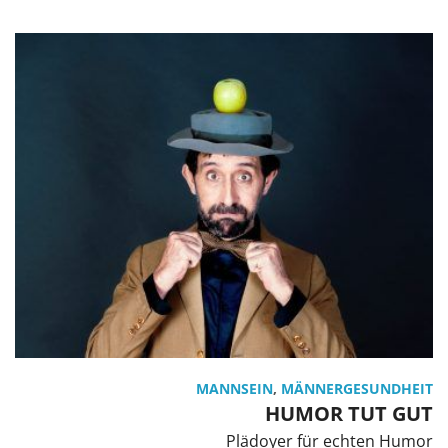
MANNSEIN
,
MÄNNERGESUNDHEIT
HUMOR TUT GUT
Plädoyer für echten Humor