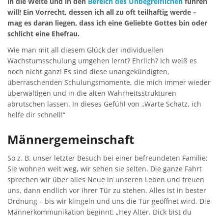
in die Weite und in den
Bereich des Unbegreiflichen
führen
will! Ein Vorrecht, dessen ich all zu oft teilhaftig werde –
mag es daran liegen, dass ich eine Geliebte Gottes bin oder
schlicht eine Ehefrau.
Wie man mit all diesem Glück der individuellen
Wachstumsschulung umgehen lernt? Ehrlich? Ich weiß es
noch nicht ganz! Es sind diese unangekündigten,
überraschenden Schulungsmomente, die mich immer wieder
überwältigen und in die alten Wahrheitsstrukturen
abrutschen lassen. In dieses Gefühl von „Warte Schatz, ich
helfe dir schnell!“
Männergemeinschaft
So z. B. unser letzter Besuch bei einer befreundeten Familie:
Sie wohnen weit weg, wir sehen sie selten. Die ganze Fahrt
sprechen wir über alles Neue in unseren Leben und freuen
uns, dann endlich vor ihrer Tür zu stehen. Alles ist in bester
Ordnung – bis wir klingeln und uns die Tür geöffnet wird. Die
Männerkommunikation beginnt: „Hey Alter. Dick bist du