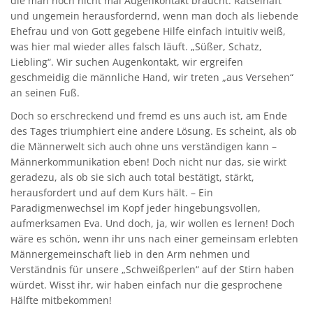
die man noch nicht mal Augenkontakt braucht. Rätselhaft
und ungemein herausfordernd, wenn man doch als liebende
Ehefrau und von Gott gegebene Hilfe einfach intuitiv weiß,
was hier mal wieder alles falsch läuft. „Süßer, Schatz,
Liebling“. Wir suchen Augenkontakt, wir ergreifen
geschmeidig die männliche Hand, wir treten „aus Versehen“
an seinen Fuß.
Doch so erschreckend und fremd es uns auch ist, am Ende
des Tages triumphiert eine andere Lösung. Es scheint, als ob
die Männerwelt sich auch ohne uns verständigen kann –
Männerkommunikation eben! Doch nicht nur das, sie wirkt
geradezu, als ob sie sich auch total bestätigt, stärkt,
herausfordert und auf dem Kurs hält. – Ein
Paradigmenwechsel im Kopf jeder hingebungsvollen,
aufmerksamen Eva. Und doch, ja, wir wollen es lernen! Doch
wäre es schön, wenn ihr uns nach einer gemeinsam erlebten
Männergemeinschaft lieb in den Arm nehmen und
Verständnis für unsere „Schweißperlen“ auf der Stirn haben
würdet. Wisst ihr, wir haben einfach nur die gesprochene
Hälfte mitbekommen!