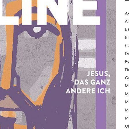
Ak
Al
B
Bi
C
Di
Ev
F
Ge
M
M
M
M
M
On