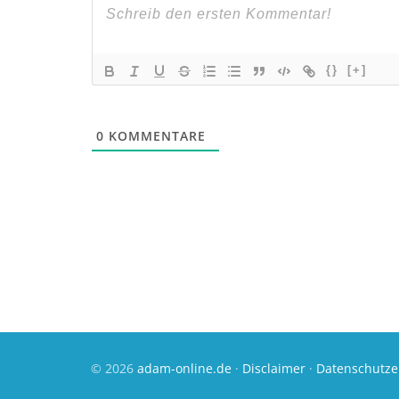
{}
[+]
0
KOMMENTARE
© 2026
adam-online.de
·
Disclaimer
·
Datenschutze