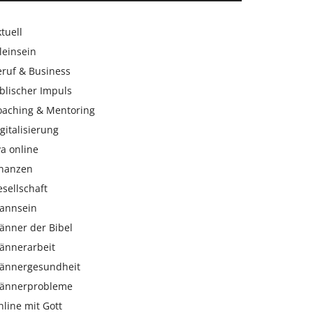
tuell
leinsein
eruf & Business
blischer Impuls
oaching & Mentoring
gitalisierung
a online
inanzen
sellschaft
annsein
änner der Bibel
ännerarbeit
ännergesundheit
ännerprobleme
line mit Gott