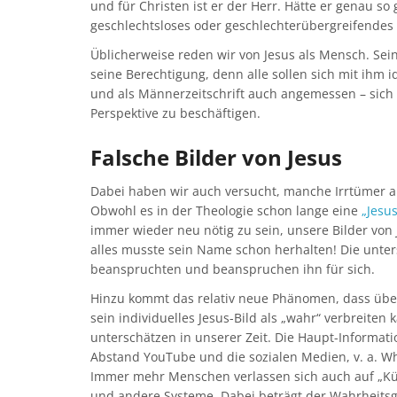
und für Christen ist er der Herr. Hätte er genau s
geschlechtsloses oder geschlechterübergreifende
Üblicherweise reden wir von Jesus als Mensch. Sei
seine Berechtigung, denn alle sollen sich mit ihm i
und als Männerzeitschrift auch angemessen – sich
Perspektive zu beschäftigen.
Falsche Bilder von Jesus
Dabei haben wir auch versucht, manche Irrtümer 
Obwohl es in der Theologie schon lange eine
„Jesu
immer wieder neu nötig zu sein, unsere Bilder von
alles musste sein Name schon herhalten! Die unters
beanspruchten und beanspruchen ihn für sich.
Hinzu kommt das relativ neue Phänomen, dass über 
sein individuelles Jesus-Bild als „wahr“ verbreiten k
unterschätzen in unserer Zeit. Die Haupt-Informa
Abstand YouTube und die sozialen Medien, v. a. Wha
Immer mehr Menschen verlassen sich auch auf „Kün
und andere Systeme. Dabei beträgt der Wahrheitsg