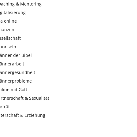
oaching & Mentoring
gitalisierung
a online
inanzen
sellschaft
annsein
änner der Bibel
ännerarbeit
ännergesundheit
ännerprobleme
line mit Gott
rtnerschaft & Sexualität
rträt
aterschaft & Erziehung