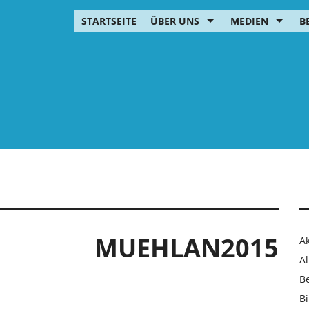
STARTSEITE
ÜBER UNS
MEDIEN
B
MUEHLAN2015
Ak
Al
B
Bi