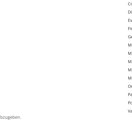
C
Di
Ev
F
Ge
M
M
M
M
M
On
Pa
Po
V
abzugeben.