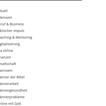
tuell
leinsein
eruf & Business
blischer Impuls
oaching & Mentoring
gitalisierung
a online
inanzen
sellschaft
annsein
änner der Bibel
ännerarbeit
ännergesundheit
ännerprobleme
line mit Gott