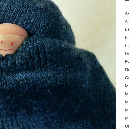
Ak
Al
B
Bi
C
Di
Ev
F
Ge
M
M
M
M
M
On