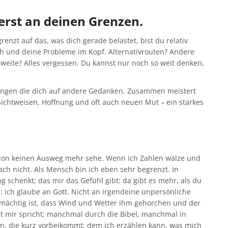
terst an deinen Grenzen.
enzt auf das, was dich gerade belastet, bist du relativ
ch und deine Probleme im Kopf. Alternativrouten? Andere
weite? Alles vergessen. Du kannst nur noch so weit denken,
ringen die dich auf andere Gedanken. Zusammen meistert
Sichtweisen, Hoffnung und oft auch neuen Mut – ein starkes
ation keinen Ausweg mehr sehe. Wenn ich Zahlen wälze und
ch nicht. Als Mensch bin ich eben sehr begrenzt. In
 schenkt; das mir das Gefühl gibt: da gibt es mehr, als du
: ich glaube an Gott. Nicht an irgendeine unpersönliche
 mächtig ist, dass Wind und Wetter ihm gehorchen und der
mit mir spricht; manchmal durch die Bibel, manchmal in
 die kurz vorbeikommt; dem ich erzählen kann, was mich