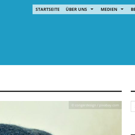
STARTSEITE
ÜBER UNS
MEDIEN
B
© congerdesign / pixabay.com