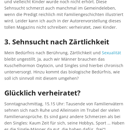
und vielleicht Kinder wurde noch nicht erhört. Diese
Sehnsucht schmerzt auch manchmal im Gemeindeleben,
wenn die Predigt reichlich mit Familiengeschichten illustriert
wird. Leider kann ich auch in der Autorenvorstellung dieses
tollen Magazins nicht schreiben: verheiratet, zwei Kinder.
3. Sehnsucht nach Zärtlichkeit
Mein Bedürfnis nach Berührung, Zärtlichkeit und
Sexualität
bleibt ungestillt. Ja, auch wir Männer brauchen das
Kuschelhormon Oxytocin, und Singles sind hierbei chronisch
unterversorgt. Hinzu kommt das biologische Bedürfnis, wie
soll ich sinnvoll mit diesem umgehen?
Glücklich verheiratet?
Sonntagnachmittag, 15.15 Uhr: Tausende von Familienvätern
sehnen sich nach Ruhe und Alleinsein im Trubel der vielen
Familienansprüche. Es sind ganz andere Schmerzen als bei
den Singles: Kaum Zeit für sich, seine Hobbys, Sport … Haben
es die Single-Männer da gut, die haben dafür „frei“!