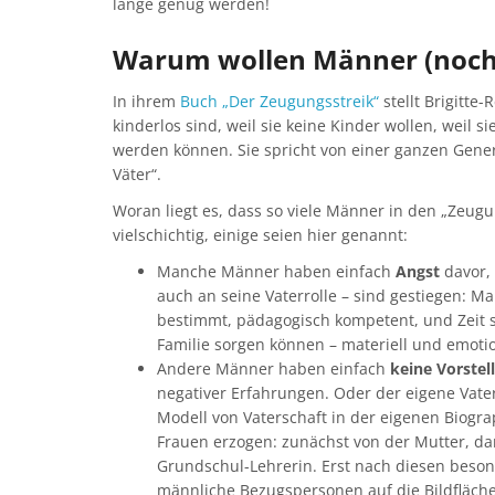
lange genug werden!
Warum wollen Männer (noch)
In ihrem
Buch „Der Zeugungsstreik“
stellt Brigitte
kinderlos sind, weil sie keine Kinder wollen, weil si
werden können. Sie spricht von einer ganzen Gener
Väter“.
Woran liegt es, dass so viele Männer in den „Zeugu
vielschichtig, einige seien hier genannt:
Manche Männer haben einfach
Angst
davor, 
auch an seine Vaterrolle – sind gestiegen: Man
bestimmt, pädagogisch kompetent, und Zeit 
Familie sorgen können – materiell und emotio
Andere Männer haben einfach
keine Vorstel
negativer Erfahrungen. Oder der eigene Vate
Modell von Vaterschaft in der eigenen Biogr
Frauen erzogen: zunächst von der Mutter, da
Grundschul-Lehrerin. Erst nach diesen beso
männliche Bezugspersonen auf die Bildfläche 