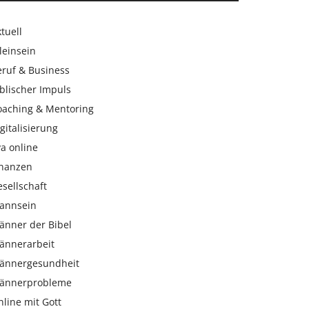
tuell
leinsein
eruf & Business
blischer Impuls
oaching & Mentoring
gitalisierung
a online
inanzen
sellschaft
annsein
änner der Bibel
ännerarbeit
ännergesundheit
ännerprobleme
line mit Gott