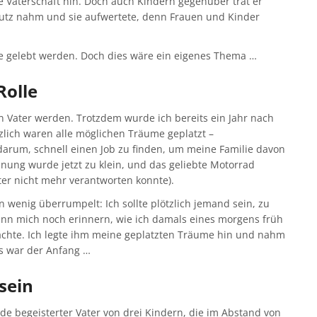
che Vaterschaft hin. Doch auch Kindern gegenüber trat er
 Schutz nahm und sie aufwertete, denn Frauen und Kinder
ne gelebt werden. Doch dies wäre ein eigenes Thema …
Rolle
n Vater werden. Trotzdem wurde ich bereits ein Jahr nach
lich waren alle möglichen Träume geplatzt –
darum, schnell einen Job zu finden, um meine Familie davon
ng wurde jetzt zu klein, und das geliebte Motorrad
ter nicht mehr verantworten konnte).
n wenig überrumpelt: Ich sollte plötzlich jemand sein, zu
nn mich noch erinnern, wie ich damals eines morgens früh
rachte. Ich legte ihm meine geplatzten Träume hin und nahm
s war der Anfang …
sein
de begeisterter Vater von drei Kindern, die im Abstand von