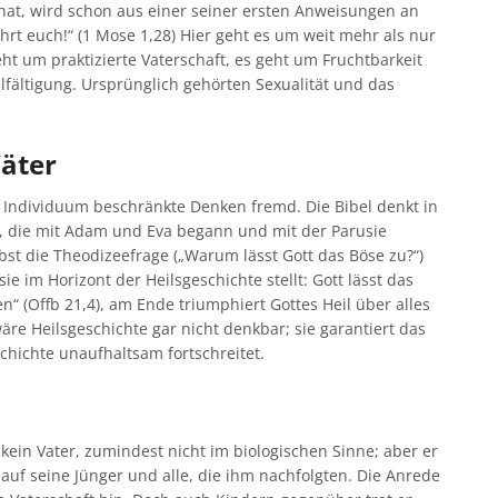
t hat, wird schon aus einer seiner ersten Anweisungen an
rt euch!“ (1 Mose 1,28) Hier geht es um weit mehr als nur
t um praktizierte Vaterschaft, es geht um Fruchtbarkeit
lfältigung. Ursprünglich gehörten Sexualität und das
Väter
e Individuum beschränkte Denken fremd. Die Bibel denkt in
e“, die mit Adam und Eva begann und mit der Parusie
lbst die Theodizeefrage („Warum lässt Gott das Böse zu?“)
e im Horizont der Heilsgeschichte stellt: Gott lässt das
n“ (Offb 21,4), am Ende triumphiert Gottes Heil über alles
äre Heilsgeschichte gar nicht denkbar; sie garantiert das
chichte unaufhaltsam fortschreitet.
a kein Vater, zumindest nicht im biologischen Sinne; aber er
 auf seine Jünger und alle, die ihm nachfolgten. Die Anrede