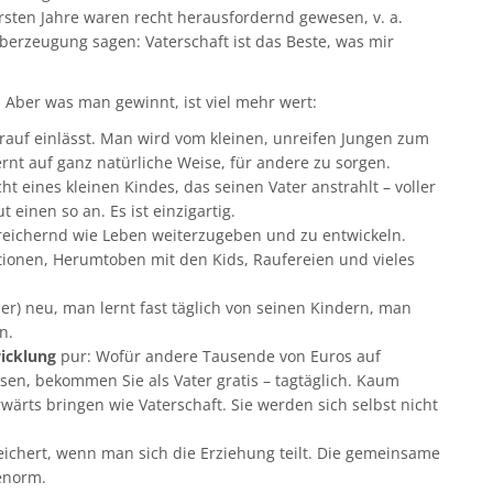
rsten Jahre waren recht herausfordernd gewesen, v. a.
Überzeugung sagen: Vaterschaft ist das Beste, was mir
! Aber was man gewinnt, ist viel mehr wert:
rauf einlässt. Man wird vom kleinen, unreifen Jungen zum
t auf ganz natürliche Weise, für andere zu sorgen.
ht eines kleinen Kindes, das seinen Vater anstrahlt – voller
einen so an. Es ist einzigartig.
ereichernd wie Leben weiterzugeben und zu entwickeln.
ationen, Herumtoben mit den Kids, Raufereien und vieles
der) neu, man lernt fast täglich von seinen Kindern, man
n.
icklung
pur: Wofür andere Tausende von Euros auf
n, bekommen Sie als Vater gratis – tagtäglich. Kaum
wärts bringen wie Vaterschaft. Sie werden sich selbst nicht
chert, wenn man sich die Erziehung teilt. Die gemeinsame
enorm.