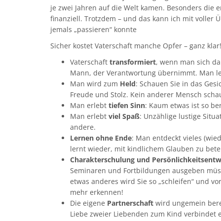
je zwei Jahren auf die Welt kamen. Besonders die e
finanziell. Trotzdem – und das kann ich mit voller 
jemals „passieren“ konnte
Sicher kostet Vaterschaft manche Opfer – ganz klar
Vaterschaft
transformiert
, wenn man sich da
Mann, der Verantwortung übernimmt. Man lern
Man wird zum
Held
: Schauen Sie in das Gesic
Freude und Stolz. Kein anderer Mensch schaut 
Man erlebt
tiefen Sinn
: Kaum etwas ist so b
Man erlebt
viel Spaß
: Unzählige lustige Situ
andere.
Lernen ohne Ende
: Man entdeckt vieles (wie
lernt wieder, mit kindlichem Glauben zu bete
Charakterschulung und Persönlichkeitsentw
Seminaren und Fortbildungen ausgeben müsse
etwas anderes wird Sie so „schleifen“ und vor
mehr erkennen!
Die eigene
Partnerschaft
wird ungemein berei
Liebe zweier Liebenden zum Kind verbindet 