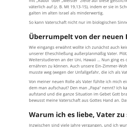
mit „Rabbi“ oder „Meister“ zielte auf diese geistli
väterlich auf (z. B. Mt 19,13-15), indem er sie in
galten im alten Israel als minderwertig.
So kann Vaterschaft nicht nur im biologischen Sin
Überrumpelt von der neuen 
Wie eingangs erwähnt wollte ich zunächst auch kei
unserer Eheschließung außerplanmäßig Vater. Plötz
Weiterstudieren an der Uni, Hawaii … Nun ging es 
ernähren zu können. Auch unsere Ein-Zimmer-Wohnu
musste weg (wegen der Unfallgefahr, die ich als Va
Von meiner neuen Rolle als Vater fühlte ich mich ei
dem man aufschaut? Den man „Papa“ nennt? Ich ka
aufstand und die ganze Situation im Gebet Gott b
bewusst meine Vaterschaft aus Gottes Hand an. Da
Warum ich es liebe, Vater zu 
Inzwischen sind viele Jahre vergangen, und ich wur