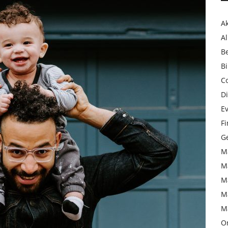
Ak
Al
B
Bi
C
Di
Ev
F
Ge
M
M
M
M
M
On