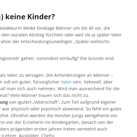
 keine Kinder?
-Redakteurin Meike Dinklage Männer um die 40 vor, die
e den sozialen Abstieg fürchten oder weil sie ja später Väter
ation der entscheidungsunwilligen „Später-vielleicht-
ngsstreik“ gehen, zumindest vorläufig? Die Gründe sind
als Väter zu versagen. Die Anforderungen an Männer –
 soll ein guter, fürsorglicher
Vater
sein, liebevoll, aber
soll man sich auch nehmen. Wird man ausreichend für die
nal? Viele Männer trauen sich das nicht zu.
lung
von (guter) „Vaterschaft“, zum Teil aufgrund eigener
r war physisch oder psychisch abwesend. So fehlt ein gutes
aphie. Ohnehin werden die meisten Jungs weitgehend von
nn von der Erzieherin im Kindergarten, danach von der
nders prägenden ersten Jahren treten vermehrt auch
(Lehrer, Ausbilder, Chefs).