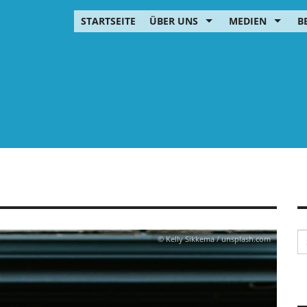
STARTSEITE
ÜBER UNS
MEDIEN
B
© Kelly Sikkema / unsplash.com