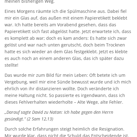
meinen bisherigen Weg.
Eines Morgens räumte ich die Spülmaschine aus. Dabei fiel
mir ein Glas auf, das außen mit einem Papieretikett beklebt
war. Ich hatte bereits am Vorabend gesehen, dass das
Papieretikett sich fast abgelöst hatte. Jetzt erwartete ich, dass
es komplett ab war; doch es kam anders: Es hatte sich zwar
gelöst und war nach unten gerutscht, doch beim Trocknen
hatte es sich wieder an dem Glas festgeklebt. Jetzt es klebte
es auch noch an einem anderen Glas, das ich später dazu
stellte!
Das wurde mir zum Bild für mein Leben: Oft betete ich um
Vergebung, weil mir eine Sünde bewusst wurde und ich mich
ehrlich von ihr distanzieren wollte. Doch veränderte ich
meine Haltung nicht. So passierte es irgendwann, dass ich
dieses Fehlverhalten wiederholte – Alte Wege, alte Fehler.
„Darauf sagte David zu Natan: Ich habe gegen den Herrn
gesündigt.“ (2 Sam 12,13)
Durch solche Erfahrungen steigt heimlich die Resignation.
Mir wurde klar, dass nicht die Schuld das Entscheidende ist,