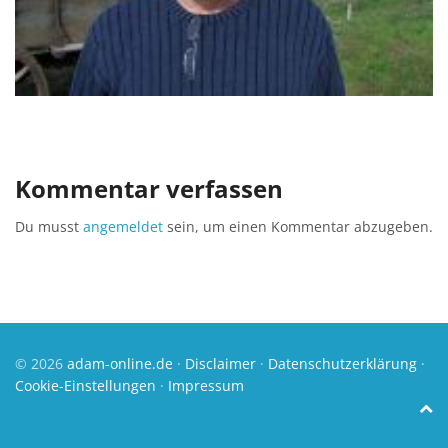
Kommentar verfassen
Du musst
angemeldet
sein, um einen Kommentar abzugeben.
© 2026
adam-online.de
·
Disclaimer
·
Datenschutzerklärung
·
Cookie-Einstellungen
·
Impressum