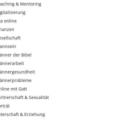
oaching & Mentoring
gitalisierung
a online
inanzen
sellschaft
annsein
änner der Bibel
ännerarbeit
ännergesundheit
ännerprobleme
line mit Gott
rtnerschaft & Sexualität
rträt
aterschaft & Erziehung