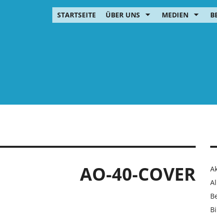
STARTSEITE
ÜBER UNS
MEDIEN
B
AO-40-COVER
Ak
Al
B
Bi