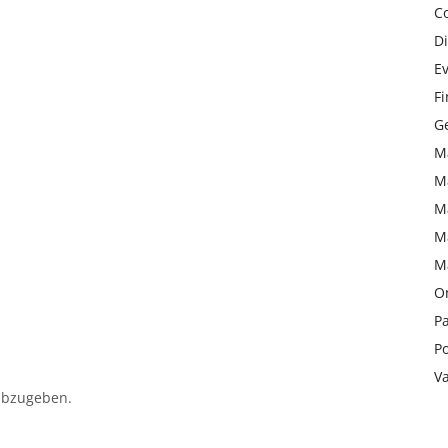
C
Di
Ev
F
Ge
M
M
M
M
M
On
Pa
Po
V
abzugeben.