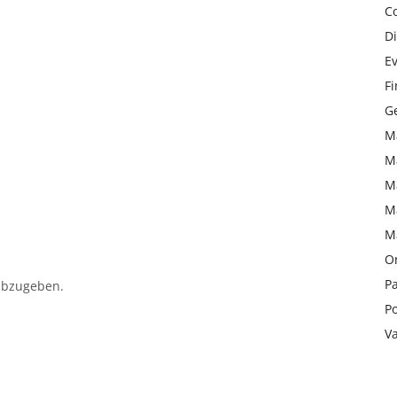
C
Di
Ev
F
Ge
M
M
M
M
M
On
Pa
abzugeben.
Po
V