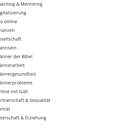
oaching & Mentoring
gitalisierung
a online
inanzen
sellschaft
annsein
änner der Bibel
ännerarbeit
ännergesundheit
ännerprobleme
line mit Gott
rtnerschaft & Sexualität
rträt
aterschaft & Erziehung