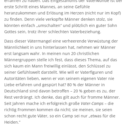
erfahren zu haben. Das Eingeständnis der Vaterwunde ist der
erste Schritt eines Mannes, an seine Gefühle
heranzukommen und Erlösung im Herzen (nicht nur im Kopf)
zu finden. Denn viele verkopfte Männer denken stolz, sie
könnten einfach „umschalten“ und plötzlich ein guter Sohn
Gottes sein, trotz ihrer schlechten Vaterbeziehung.
Dass dieser Vätermangel eine verheerende Verwüstung der
Männlichkeit in uns hinterlassen hat, nehmen wir Männer
erst langsam wahr. In meinen nun 20 christlichen
Männergruppen stelle ich fest, dass dieses Thema, auf das
sich kaum ein Mann freiwillig einlässt, den Schlüssel zu
seiner Gefühlswelt darstellt. Wie will er Vaterfiguren und
Autoritäten lieben, wenn er von seinem eigenen Vater nie
Liebe erfahren und gespürt hat? 80 % der Männer in
Deutschland sind davon betroffen – 20 % geben es zu, der
Rest verdrängt. Ich denke, das gilt auch für fromme Männer.
Seit Jahren mache ich erfolgreich große
Vater-Camps
– die
richtig Frommen kommen da nicht; sie meinen, sie seien
schon recht gute Väter, so ein Camp sei nur „etwas für die
Heiden.“