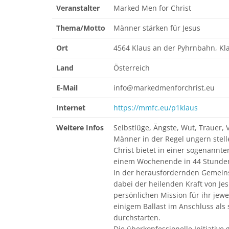
Veranstalter
Marked Men for Christ
Thema/Motto
Männer stärken für Jesus
Ort
4564 Klaus an der Pyhrnbahn, Kl
Land
Österreich
E-Mail
info@markedmenforchrist.eu
Internet
https://mmfc.eu/p1klaus
Weitere Infos
Selbstlüge, Ängste, Wut, Trauer
Männer in der Regel ungern stell
Christ bietet in einer sogenann
einem Wochenende in 44 Stunden 
In der herausfordernden Gemeins
dabei der heilenden Kraft von Jes
persönlichen Mission für ihr jew
einigem Ballast im Anschluss als 
durchstarten.
Die überkonfessionelle Initiative