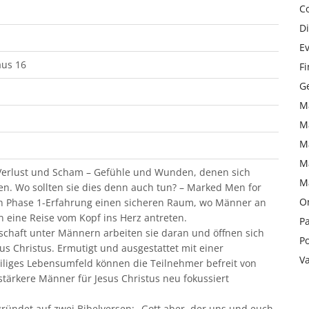
C
Di
Ev
aus 16
F
Ge
M
M
M
M
, Verlust und Scham – Gefühle und Wunden, denen sich
M
en. Wo sollten sie dies denn auch tun? – Marked Men for
On
ten Phase 1-Erfahrung einen sicheren Raum, wo Männer an
eine Reise vom Kopf ins Herz antreten.
Pa
chaft unter Männern arbeiten sie daran und öffnen sich
Po
us Christus. Ermutigt und ausgestattet mit einer
V
eiliges Lebensumfeld können die Teilnehmer befreit von
stärkere Männer für Jesus Christus neu fokussiert
 gründet auf zwei Bibelversen: „Gott aber, der uns und euch