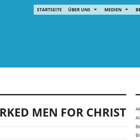
STARTSEITE
ÜBER UNS
MEDIEN
B
RKED MEN FOR CHRIST
Ak
Al
B
Bi