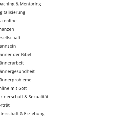
oaching & Mentoring
gitalisierung
a online
inanzen
sellschaft
annsein
änner der Bibel
ännerarbeit
ännergesundheit
ännerprobleme
line mit Gott
rtnerschaft & Sexualität
rträt
aterschaft & Erziehung