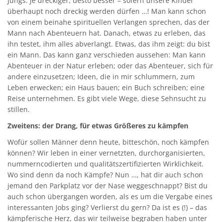
Jungs: Je dreckiger, desto besser – sofern unsere Kinder
überhaupt noch dreckig werden dürfen …! Man kann schon
von einem beinahe spirituellen Verlangen sprechen, das der
Mann nach Abenteuern hat. Danach, etwas zu erleben, das
ihn testet, ihm alles abverlangt. Etwas, das ihm zeigt: du bist
ein Mann. Das kann ganz verschieden aussehen: Man kann
Abenteuer in der Natur erleben; oder das Abenteuer, sich für
andere einzusetzen; Ideen, die in mir schlummern, zum
Leben erwecken; ein Haus bauen; ein Buch schreiben; eine
Reise unternehmen. Es gibt viele Wege, diese Sehnsucht zu
stillen.
Zweitens: der Drang, für etwas Größeres zu kämpfen
Wofür sollen Männer denn heute, bitteschön, noch kämpfen
können? Wir leben in einer vernetzten, durchorganisierten,
nummerncodierten und qualitätszertifizierten Wirklichkeit.
Wo sind denn da noch Kämpfe? Nun …, hat dir auch schon
jemand den Parkplatz vor der Nase weggeschnappt? Bist du
auch schon übergangen worden, als es um die Vergabe eines
interessanten Jobs ging? Verlierst du gern? Da ist es (!) – das
kämpferische Herz, das wir teilweise begraben haben unter