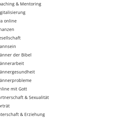
oaching & Mentoring
gitalisierung
a online
inanzen
sellschaft
annsein
änner der Bibel
ännerarbeit
ännergesundheit
ännerprobleme
line mit Gott
rtnerschaft & Sexualität
rträt
aterschaft & Erziehung