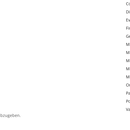
C
Di
Ev
F
Ge
M
M
M
M
M
On
Pa
Po
V
abzugeben.