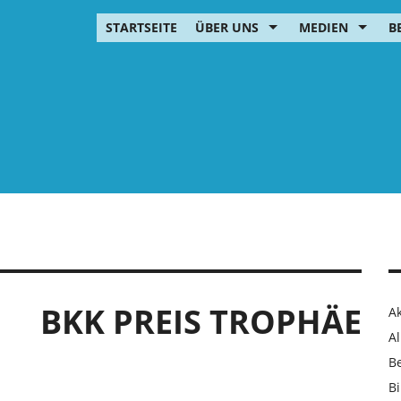
STARTSEITE
ÜBER UNS
MEDIEN
B
BKK PREIS TROPHÄE
Ak
Al
B
Bi