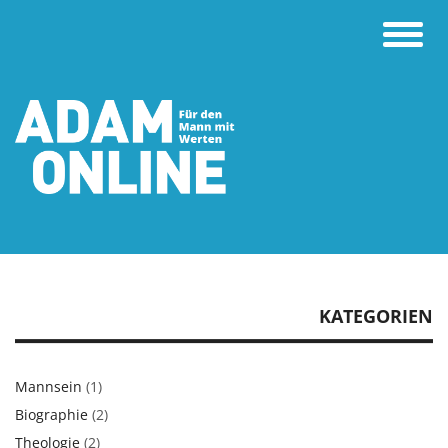
Toggle
naviga
KATEGORIEN
Mannsein
(1)
Biographie
(2)
Theologie
(2)