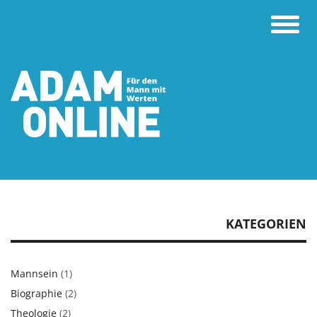
Toggle
naviga
KATEGORIEN
Mannsein
(1)
Biographie
(2)
Theologie
(2)