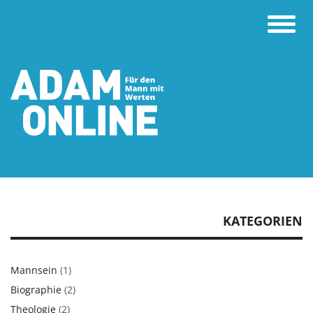
Toggle
naviga
KATEGORIEN
Mannsein
(1)
Biographie
(2)
Theologie
(2)